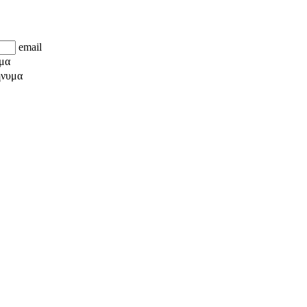
email
μα
νυμα