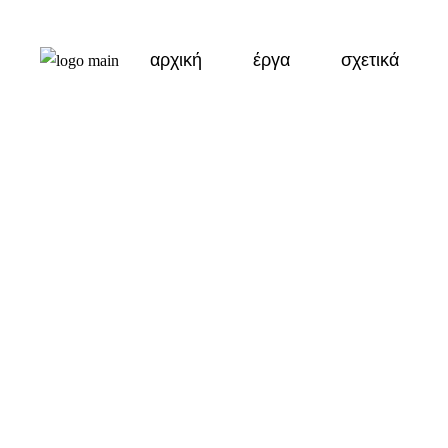
Προφίλ
αρχική
έργα
σχετικά
Υπηρεσίες
FAQ
Προφίλ
Υπηρεσίες
FAQ